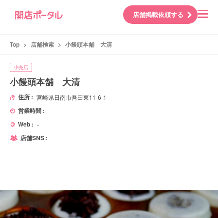
店舗掲載依頼する
Top
>
店舗検索
>
小饅頭本舗 大清
小売店
小饅頭本舗 大清
住所 :
宮崎県日南市吾田東11-6-1
営業時間 :
Web :
-
店舗SNS :