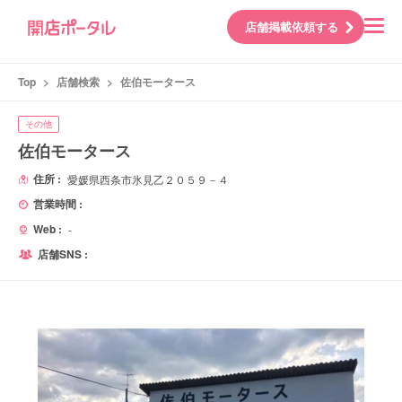
店舗掲載依頼する
Top
>
店舗検索
>
佐伯モータース
その他
佐伯モータース
住所 :
愛媛県西条市氷見乙２０５９－４
営業時間 :
Web :
-
店舗SNS :