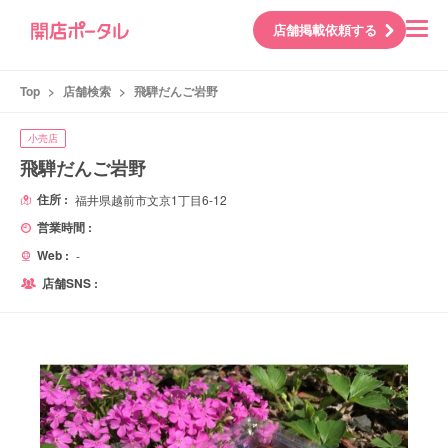
店舗掲載依頼する
Top
>
店舗検索
>
飛騨だんご岩野
小売店
飛騨だんご岩野
住所 :
福井県越前市文京1丁目6-12
営業時間 :
Web :
-
店舗SNS :