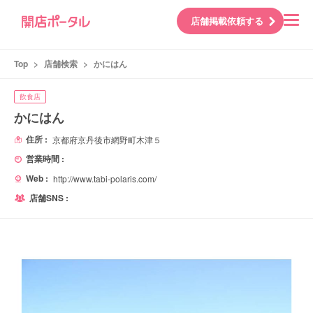
店舗掲載依頼する
Top
>
店舗検索
>
かにはん
飲食店
かにはん
住所 :
京都府京丹後市網野町木津５
営業時間 :
Web :
http://www.tabi-polaris.com/
店舗SNS :