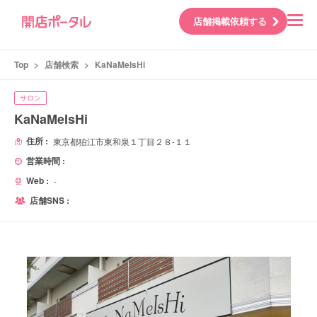
店舗掲載依頼する
Top
>
店舗検索
>
KaNaMeIsHi
サロン
KaNaMeIsHi
住所 :
東京都狛江市東和泉１丁目２８-１１
営業時間 :
Web :
-
店舗SNS :