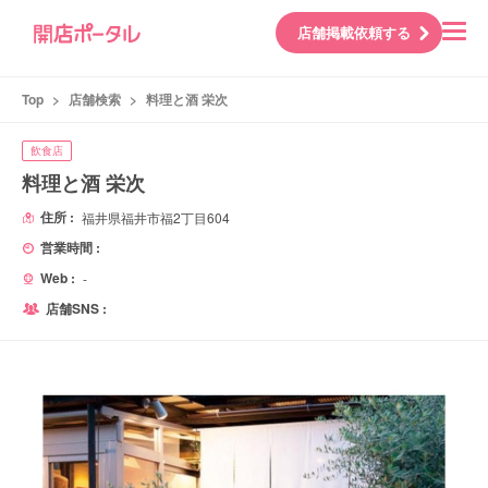
店舗掲載依頼する
Top
>
店舗検索
>
料理と酒 栄次
飲食店
料理と酒 栄次
住所 :
福井県福井市福2丁目604
営業時間 :
Web :
-
店舗SNS :