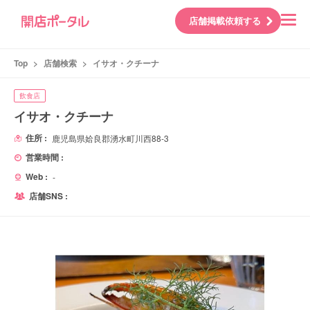
店舗掲載依頼する
Top
>
店舗検索
>
イサオ・クチーナ
飲食店
イサオ・クチーナ
住所 :
鹿児島県姶良郡湧水町川西88-3
営業時間 :
Web :
-
店舗SNS :