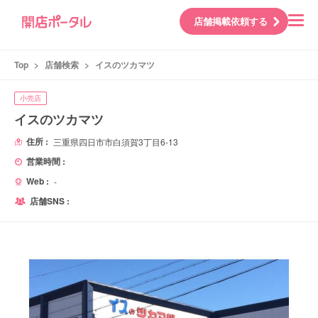
店舗掲載依頼する
Top
>
店舗検索
>
イスのツカマツ
小売店
イスのツカマツ
住所 :
三重県四日市市白須賀3丁目6-13
営業時間 :
Web :
-
店舗SNS :