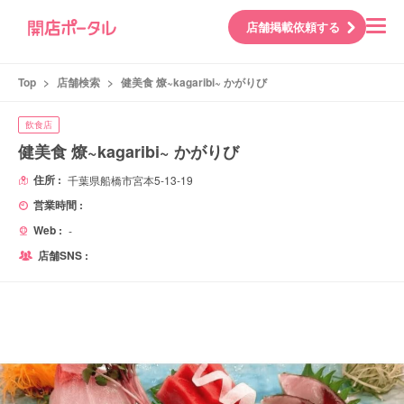
店舗掲載依頼する
Top
>
店舗検索
>
健美食 燎~kagaribi~ かがりび
飲食店
健美食 燎~kagaribi~ かがりび
住所 :
千葉県船橋市宮本5-13-19
営業時間 :
Web :
-
店舗SNS :