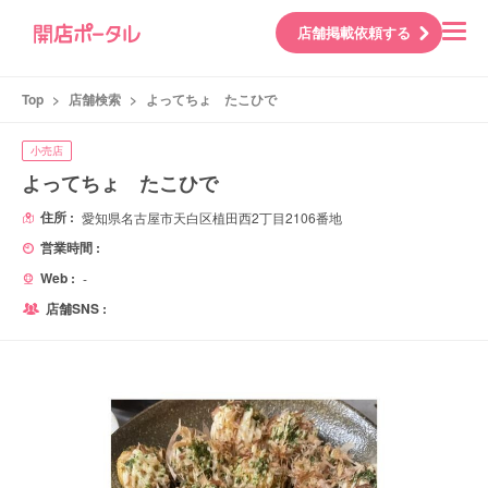
店舗掲載依頼する
Top
>
店舗検索
>
よってちょ たこひで
小売店
よってちょ たこひで
住所 :
愛知県名古屋市天白区植田西2丁目2106番地
営業時間 :
Web :
-
店舗SNS :