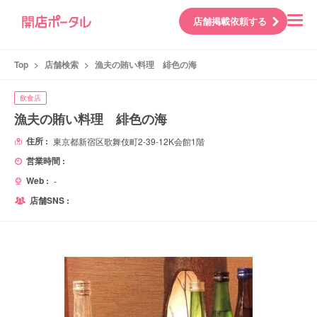
店舗掲載依頼する
Top
>
店舗検索
>
漁夫の賄い料理 緋色の海
飲食店
漁夫の賄い料理 緋色の海
住所 :
東京都新宿区歌舞伎町2-39-12K会館1階
営業時間 :
Web :
-
店舗SNS :