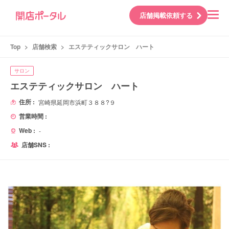
店舗掲載依頼する
Top
>
店舗検索
>
エステティックサロン ハート
サロン
エステティックサロン ハート
住所 :
宮崎県延岡市浜町３８８?９
営業時間 :
Web :
-
店舗SNS :