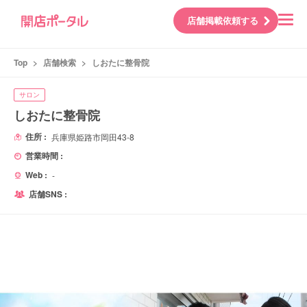
店舗掲載依頼する
Top
>
店舗検索
>
しおたに整骨院
サロン
しおたに整骨院
住所 :
兵庫県姫路市岡田43-8
営業時間 :
Web :
-
店舗SNS :