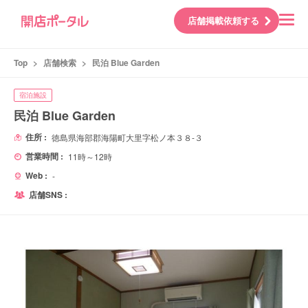
店舗掲載依頼する
Top
>
店舗検索
>
民泊 Blue Garden
宿泊施設
民泊 Blue Garden
住所 :
徳島県海部郡海陽町大里字松ノ本３８-３
営業時間 :
11時～12時
Web :
-
店舗SNS :