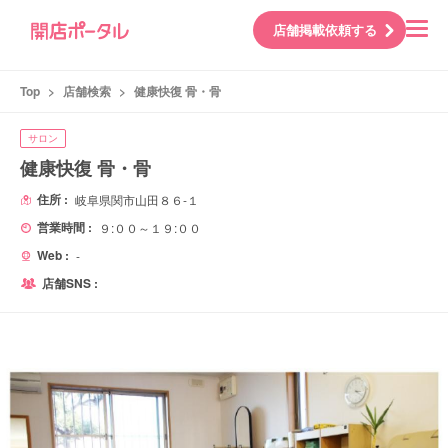
店舗掲載依頼する
Top
>
店舗検索
>
健康快復 骨・骨
サロン
健康快復 骨・骨
住所 :
岐阜県関市山田８６-１
営業時間 :
９:００～１９:００
Web :
-
店舗SNS :