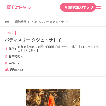
店舗掲載依頼する
Top
>
店舗検索
>
パティスリー タツヒトサトイ
小売店
パティスリー タツヒトサトイ
京都府京都市左京区北白川追分町フラット北白川１Fフラット北
住所 :
白川1Ｆ２番地E
営業時間 :
Web :
-
店舗SNS :