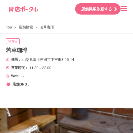
店舗掲載依頼する
Top
>
店舗検索
>
若草珈琲
飲食店
若草珈琲
住所 :
山梨県富士吉田市下吉田3-15-14
営業時間 :
11:30～22:00
Web :
-
店舗SNS :