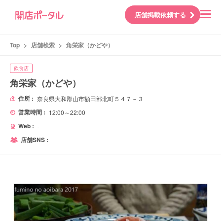
店舗掲載依頼する
Top
>
店舗検索
>
角栄家（かどや）
飲食店
角栄家（かどや）
住所 :
奈良県大和郡山市額田部北町５４７－３
営業時間 :
12:00～22:00
Web :
-
店舗SNS :