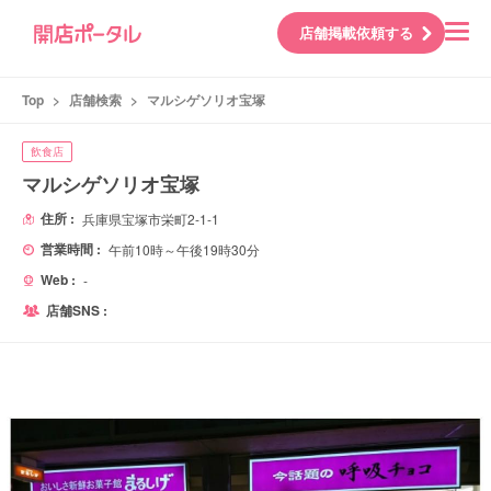
店舗掲載依頼する
Top
>
店舗検索
>
マルシゲソリオ宝塚
飲食店
マルシゲソリオ宝塚
住所 :
兵庫県宝塚市栄町2-1-1
営業時間 :
午前10時～午後19時30分
Web :
-
店舗SNS :