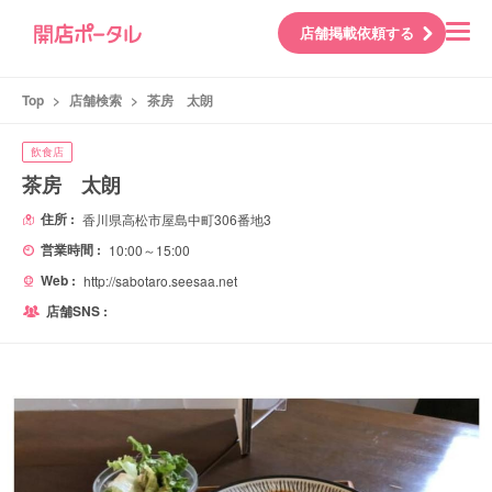
店舗掲載依頼する
Top
>
店舗検索
>
茶房 太朗
飲食店
茶房 太朗
住所 :
香川県高松市屋島中町306番地3
営業時間 :
10:00～15:00
Web :
http://sabotaro.seesaa.net
店舗SNS :