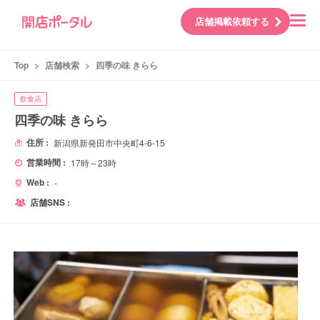
店舗掲載依頼する
Top
>
店舗検索
>
四季の味 きらら
飲食店
四季の味 きらら
住所 :
新潟県新発田市中央町4-6-15
営業時間 :
17時～23時
Web :
-
店舗SNS :