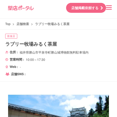
店舗掲載依頼する
Top
>
店舗検索
>
ラブリー牧場みるく茶屋
飲食店
ラブリー牧場みるく茶屋
住所 :
福井県勝山市平泉寺町勝山城博物館無料駐車場内
営業時間 :
10:00～17:30
Web :
-
店舗SNS :