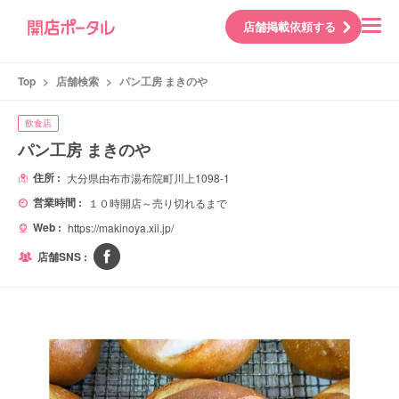
店舗掲載依頼する
Top
>
店舗検索
>
パン工房 まきのや
飲食店
パン工房 まきのや
住所 :
大分県由布市湯布院町川上1098-1
営業時間 :
１０時開店～売り切れるまで
Web :
https://makinoya.xii.jp/
店舗SNS :