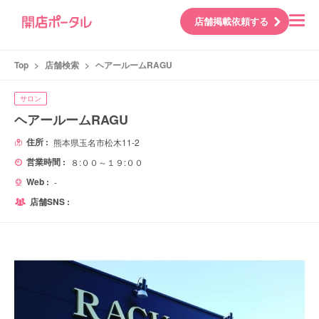
店舗掲載依頼する
Top
>
店舗検索
>
ヘアールームRAGU
サロン
ヘアールームRAGU
住所 :
熊本県玉名市松木11‐2
営業時間 :
８:００～１９:００
Web :
-
店舗SNS :