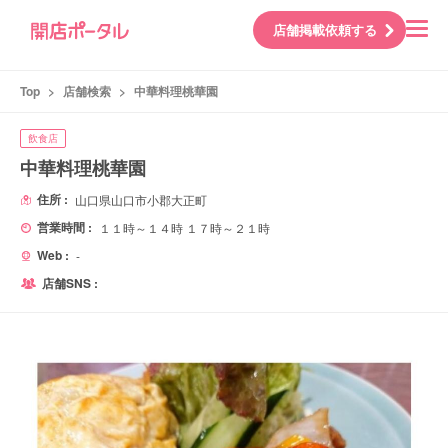
店舗掲載依頼する
Top
>
店舗検索
>
中華料理桃華園
飲食店
中華料理桃華園
住所 :
山口県山口市小郡大正町
営業時間 :
１１時～１４時 １７時～２１時
Web :
-
店舗SNS :