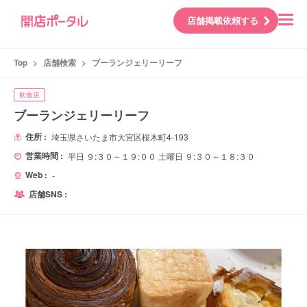
店舗掲載依頼する
Top
>
店舗検索
>
ブーランジェリーリーフ
飲食店
ブーランジェリーリーフ
住所 :
埼玉県さいたま市大宮区桜木町4-193
営業時間 :
平日 ９:３０～１９:００ 土曜日 ９:３０～１８:３０
Web :
-
店舗SNS :