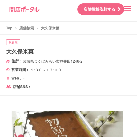
店舗掲載依頼する
Top
>
店舗検索
>
大久保米菓
飲食店
大久保米菓
住所 :
茨城県つくばみらい市谷井田1246-2
営業時間 :
９:３０～１７:００
Web :
-
店舗SNS :