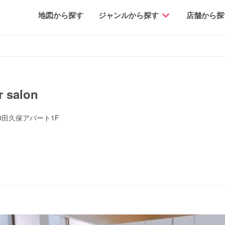
地図から探す
ジャンルから探す
店舗から探
r salon
0田久保アパート1F