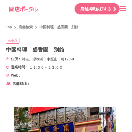
店舗掲載依頼する
Top
>
店舗検索
>
中国料理 盛香園 別館
飲食店
中国料理 盛香園 別館
住所 :
神奈川県横浜市中区山下町123-9
営業時間 :
１１:００～２３:００
Web :
-
店舗SNS :