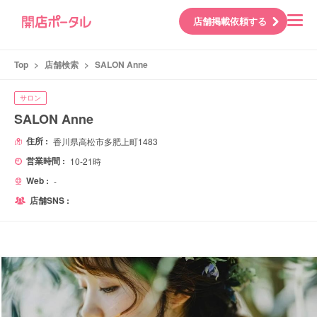
店舗掲載依頼する
Top
>
店舗検索
>
SALON Anne
サロン
SALON Anne
住所 :
香川県高松市多肥上町1483
営業時間 :
10-21時
Web :
-
店舗SNS :