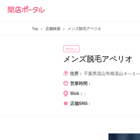
Top
>
店舗検索
>
メンズ脱毛アペリオ
サロン
メンズ脱毛アペリオ
住所 :
千葉県流山市南流山４―１
営業時間 :
Web :
-
店舗SNS :