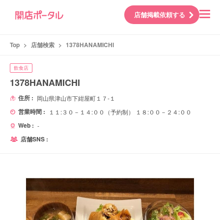
店舗掲載依頼する
Top
>
店舗検索
>
1378HANAMICHI
飲食店
1378HANAMICHI
住所 :
岡山県津山市下紺屋町１７-１
営業時間 :
１１:３０－１４:００（予約制） １８:００－２４:００
Web :
-
店舗SNS :