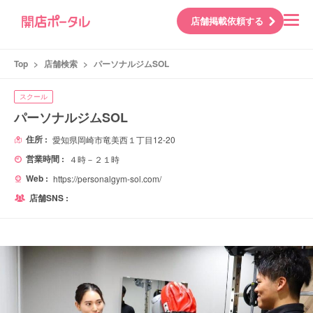
店舗掲載依頼する
Top
>
店舗検索
>
パーソナルジムSOL
スクール
パーソナルジムSOL
住所 :
愛知県岡崎市竜美西１丁目12-20
営業時間 :
４時－２１時
Web :
https://personalgym-sol.com/
店舗SNS :