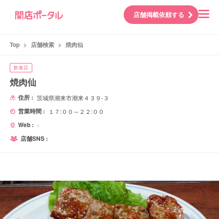
店舗掲載依頼する
Top
>
店舗検索
>
焼肉仙
飲食店
焼肉仙
住所 :
茨城県潮来市潮来４３９-３
営業時間 :
１７:００～２２:００
Web :
-
店舗SNS :