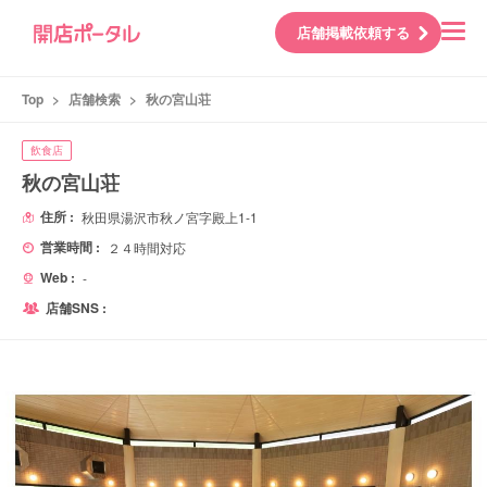
店舗掲載依頼する
Top
>
店舗検索
>
秋の宮山荘
飲食店
秋の宮山荘
住所 :
秋田県湯沢市秋ノ宮字殿上1-1
営業時間 :
２４時間対応
Web :
-
店舗SNS :