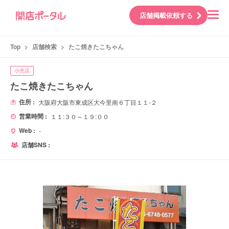
店舗掲載依頼する
Top
>
店舗検索
>
たこ焼きたこちゃん
小売店
たこ焼きたこちゃん
住所 :
大阪府大阪市東成区大今里南６丁目１１-２
営業時間 :
１１:３０～１９:００
Web :
-
店舗SNS :