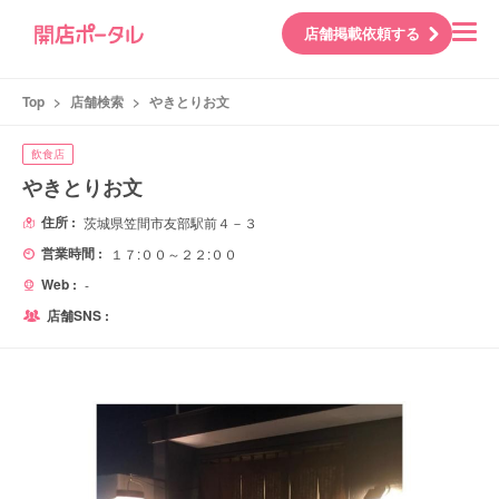
店舗掲載依頼する
Top
>
店舗検索
>
やきとりお文
飲食店
やきとりお文
住所 :
茨城県笠間市友部駅前４－３
営業時間 :
１７:００～２２:００
Web :
-
店舗SNS :