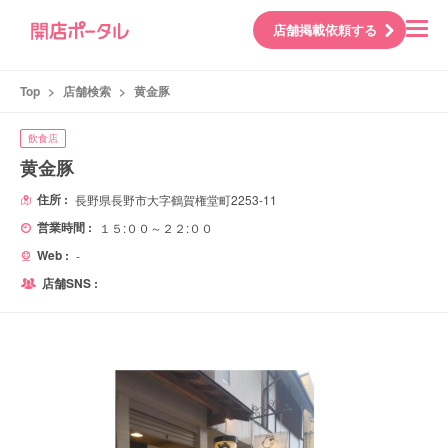
店舗掲載依頼する
Top
>
店舗検索
>
黄金豚
飲食店
黄金豚
住所 :
長野県長野市大字鶴賀権堂町2253-11
営業時間 :
１５:００～２２:００
Web :
-
店舗SNS :