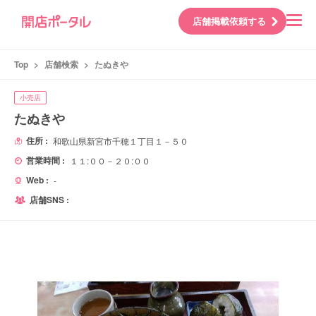
店舗掲載依頼する
Top
>
店舗検索
>
たぬきや
小売店
たぬきや
住所 :
和歌山県新宮市千穂１丁目１－５０
営業時間 :
１１:００－２０:００
Web :
-
店舗SNS :