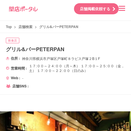
店舗掲載依頼する
Top
>
店舗検索
>
グリル&バーPETERPAN
飲食店
グリル&バーPETERPAN
住所 :
神奈川県横浜市戸塚区戸塚町８ラピス戸塚２B１F
１７:００～２４:００（月～木） １７:００～２５:００（金，
営業時間 :
土） １７:００～２２:００（日のみ）
Web :
-
店舗SNS :