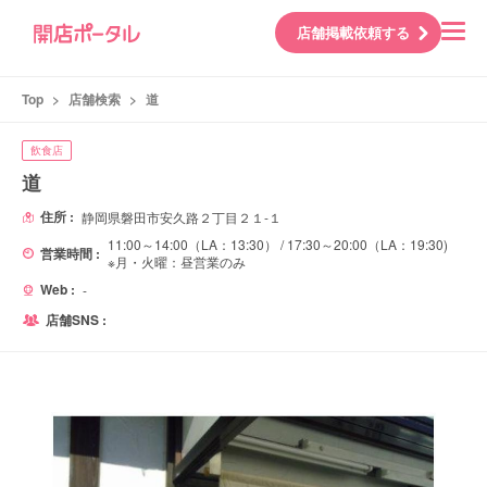
店舗掲載依頼する
Top
>
店舗検索
>
道
飲食店
道
住所 :
静岡県磐田市安久路２丁目２１-１
11:00～14:00（LA：13:30） / 17:30～20:00（LA：19:30)
営業時間 :
※月・火曜：昼営業のみ
Web :
-
店舗SNS :