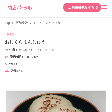
店舗掲載依頼する
Top
>
店舗検索
>
おしくらまんじゅう
飲食店
おしくらまんじゅう
住所 :
群馬県渋川市渋川2110-28
営業時間 :
9:00～18:00
Web :
-
店舗SNS :