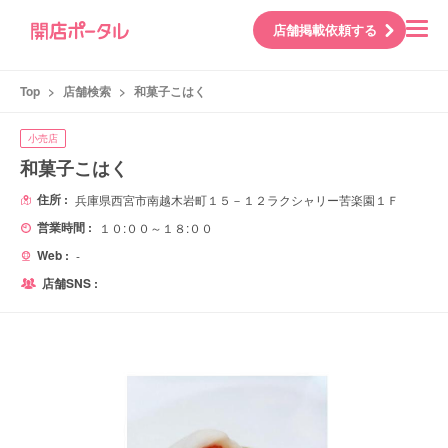
店舗掲載依頼する
Top
>
店舗検索
>
和菓子こはく
小売店
和菓子こはく
住所 :
兵庫県西宮市南越木岩町１５－１２ラクシャリー苦楽園１Ｆ
営業時間 :
１０:００～１８:００
Web :
-
店舗SNS :