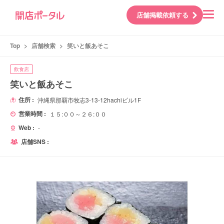
店舗掲載依頼する
Top
>
店舗検索
>
笑いと飯あそこ
飲食店
笑いと飯あそこ
住所 :
沖縄県那覇市牧志3-13-12hachiビル1F
営業時間 :
１５:００～２６:００
Web :
-
店舗SNS :