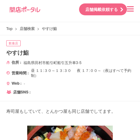
店舗掲載依頼する
Top
>
店舗検索
>
やすけ鮨
飲食店
やすけ鮨
住所 :
福島県田村市船引町船引五升車3-5
昼 １１:３０～１３:３０ 夜 １７:００～（夜はすべて予約
営業時間 :
制）
Web :
-
店舗SNS :
寿司屋もしていて、とんかつ屋も同じ店舗でしてます。