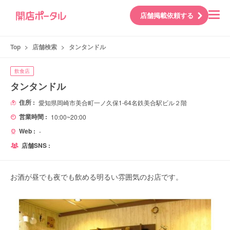
店舗掲載依頼する
Top
>
店舗検索
>
タンタンドル
飲食店
タンタンドル
住所 :
愛知県岡崎市美合町一ノ久保1-64名鉄美合駅ビル２階
営業時間 :
10:00~20:00
Web :
-
店舗SNS :
お酒が昼でも夜でも飲める明るい雰囲気のお店です。