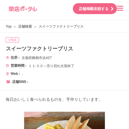
店舗掲載依頼する
Top
>
店舗検索
>
スイーツファクトリーブリス
小売店
スイーツファクトリーブリス
住所 :
京都府舞鶴市浜427
営業時間 :
１１:００～売り切れ次第終了
Web :
-
店舗SNS :
毎日おいしく食べられるものを、手作りしています。