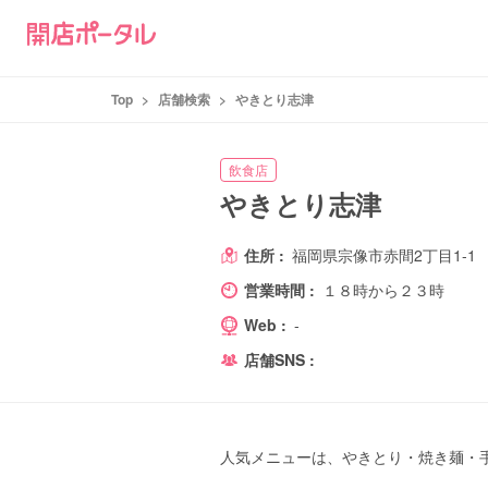
Top
>
店舗検索
>
やきとり志津
飲食店
やきとり志津
住所 :
福岡県宗像市赤間2丁目1-1
営業時間 :
１８時から２３時
Web :
-
店舗SNS :
人気メニューは、やきとり・焼き麺・手