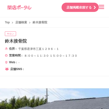
店舗掲載依頼する
Top
>
店舗検索
>
鈴木接骨院
サロン
鈴木接骨院
住所 :
千葉県君津市三直１２９６－１
営業時間 :
８:００～１１:３０ １５:００～１７:３０
Web :
-
店舗SNS :