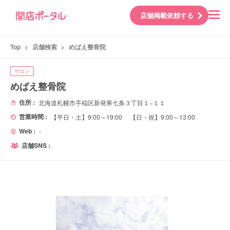
店舗掲載依頼する
Top
>
店舗検索
>
めばえ整骨院
サロン
めばえ整骨院
住所 :
北海道札幌市手稲区新発寒七条３丁目１−１１
営業時間 :
【平日・土】9:00～19:00 【日・祝】9:00～13:00
Web :
-
店舗SNS :